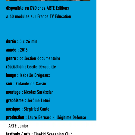
disponible en DVD
chez ARTE Editions
& 30 modules sur France TV Education
durée :
5 x 26 min
année :
2016
genre :
collection documentaire
réalisation :
Cécile Déroudille
image :
Isabelle Brégeaux
son :
Yolande de Carsin
montage :
Nicolas Sarkissian
graphisme :
Jérôme Letué
musique :
Siegfried Canto
production :
Laure Bernard - Illégitime Défense
ARTE Junior
festivals / prix :
Cinekid Screening Club