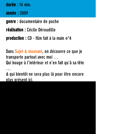
durée :
14 min.
année :
2009
genre :
documentaire de poche
réalisation :
Cécile Déroudille
production :
CD - film fait à la main n°4
Dans
Sujet & mouvant
, on découvre ce que je
transporte partout avec moi …
Qui bouge à l’intérieur et n’en fait qu’à sa tête
…
& qui bientôt ne sera plus là pour être encore
plus présent ici.
C'est le journal de la fin de ma grossesse filmé
avec un téléphone portable.
sélectionné au Festival Pocket Films 2009 et Mois
du Film Documentaire